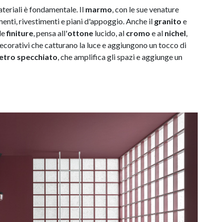
ateriali è fondamentale. Il
marmo
, con le sue venature
menti, rivestimenti e piani d'appoggio. Anche il
granito
e
le
finiture
, pensa all'
ottone
lucido, al
cromo
e al
nichel
,
 decorativi che catturano la luce e aggiungono un tocco di
etro specchiato
, che amplifica gli spazi e aggiunge un